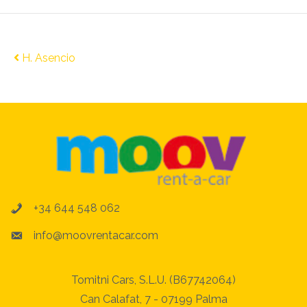
Post navigation
H. Asencio
+34 644 548 062
info@moovrentacar.com
Tomitni Cars, S.L.U. (B67742064)
Can Calafat, 7 - 07199 Palma