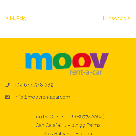
Post navigation
M. Reig
H. Asencio
+34 644 548 062
info@moovrentacar.com
Tomitni Cars, S.L.U. (B67742064)
Can Calafat, 7 - 07199 Palma
Illes Balears - España